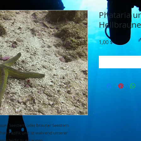
Phataria uni
Hellbraune
Preis
1,00 $
In
lauer Seestern oder brauner Seestern
chen Pazifik und ist während unserer
sehr leicht zu erkennen