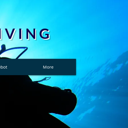
 V I N G
ebot
More