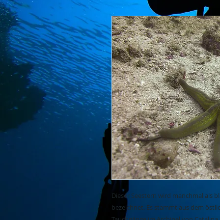
Dieser Seestern wird manchmal als b
bezeichnet. Es stammt aus dem östli
Tauchgänge im Archipel von Catalina 