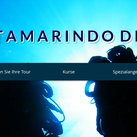
T A M A R I N D O D I
n Sie Ihre Tour
Kurse
Spezialang