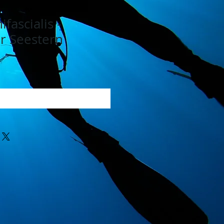
fascialis -
r Seestern
 den Warenkorb