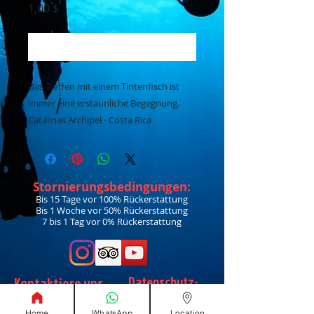
Preis
1,00 $
In den Warenkorb
Das Treffen mit einem Tintenfisch ist
immer eine erstaunliche Begegnung.
Catalinas Archipel - Costa Rica
Stornierungsbedingungen:
Bis 15 Tage vor 100% Rückerstattung
Bis 1 Woche vor 50% Rückerstattung
7 bis 1 Tag vor 0% Rückerstattung
Datenschutz-
Kontaktiere uns
Bestimmungen
Home
WhatsApp
Location