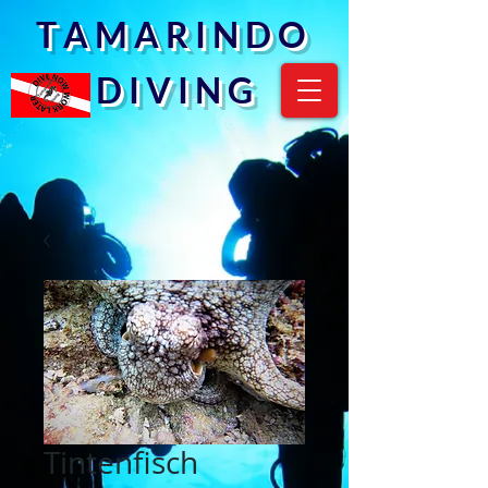
T A M A R I N D O
D I V I N G
Tintenfisch