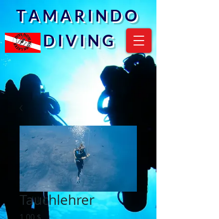
T A M A R I N D O
D I V I N G
Tauchlehrer
Preis
1,00 $